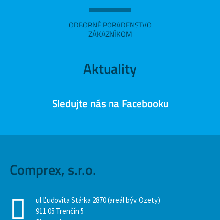
ODBORNÉ PORADENSTVO
ZÁKAZNÍKOM
Aktuality
Sledujte nás na Facebooku
Comprex, s.r.o.
ul.Ľudovíta Stárka 2870 (areál býv. Ozety)
911 05 Trenčín 5