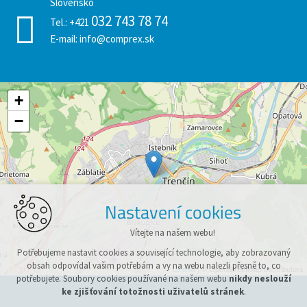
Slovensko
032 743 78 74
Tel.:
+421
E-mail:
info@comprex.sk
+
−
Nastavení cookies
Vítejte na našem webu!
Potřebujeme nastavit cookies a související technologie, aby zobrazovaný
obsah odpovídal vašim potřebám a vy na webu nalezli přesně to, co
Leaflet
| © OpenStreetMap contributors
potřebujete. Soubory cookies používané na našem webu
nikdy neslouží
ke zjišťování totožnosti uživatelů stránek
.