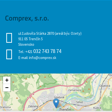
Comprex, s.r.o.
ul.Ľudovíta Stárka 2870 (areál býv. Ozety)
911 05 Trenčín 5
Slovensko
032 743 78 74
Tel.:
+421
E-mail:
info@comprex.sk
+
−