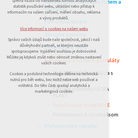
zpětná vazba od návštěvníků formou analytických
Komponenty na výrobu foriem a
statistik používání webu, ukládání nebo přístup k
udržení kontextu stránek (session): případná
nástrojov
informacím na vašem zařízení, měření obsahu, reklama
přihlášení, volby jazyka, apod.
a vývoj produktů.
Povrchová úprava
Volitelná cookies
Více informací o cookies na našem webu
Závesné systémy
analytická pro anonymizované
Správci vašich údajů bude naše společnost, jakož i naši
vyhodnocení návštěvnosti
důvěryhodní partneři, se kterými neustále
Riešenia pre firmy
marketingová cookies (Google)
spolupracujeme. Vyjádření souhlasu je dobrovolné.
Můžete jej kdykoli zrušit nebo obnovit změnou nastavení
Vstrekolisy a čistiace granuláty
vašich cookies.
Více informací o cookies na našem webu
RUD TECDOS Manipulácia s
Cookies a podobné technologie dělíme na technická:
formami
nutná pro běh webu, bez nichž nelze web používat a
Přijmout všechny cookies
volitelná. Do této části spadají analytická a
Čistiace granuláty ULTRA
marketingová cookies.
PLAST
Odmítnout vše
Vstrekovacie stroje BOLE
Príslušenstvo k vstrekolisom
Profesionálne náradie