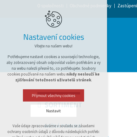
O spoločnosti
Obchodné podmienky
Zastúpeni
Nastavení cookies
Vítejte na našem webu!
Potřebujeme nastavit cookies a související technologie,
aby zobrazovaný obsah odpovídal vašim potřebám a vy
na webu nalezli přesně to, co potřebujete. Soubory
cookies používané na našem webu
nikdy neslouží ke
zjišťování totožnosti uživatelů stránek
.
Přijmout všechny cookies
SORTIMENT
Nastavit
AKČNÁ PONUKA
Vaše údaje zpracováváme v souladu se zásadami
Technická cookies
ochrany osobních údajů z důvodu následujících potřeb:
nutná pro provozování webu