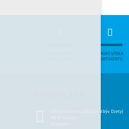
TISÍC POLOŽIEK
ŠIROKÝ VÝBER
IHNEĎ K ODBERU
SORTIMENTU
Comprex, s.r.o.
ul.Ľudovíta Stárka 2870 (areál býv. Ozety)
911 05 Trenčín 5
Slovensko