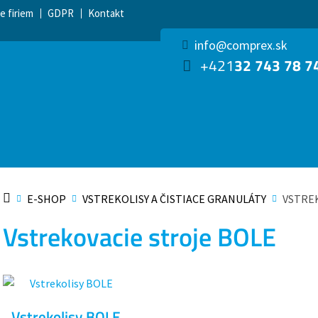
e firiem
GDPR
Kontakt
info@comprex.sk
+421
32 743 78 7
E-SHOP
VSTREKOLISY A ČISTIACE GRANULÁTY
VSTRE
Vstrekovacie stroje BOLE
Vstrekolisy BOLE