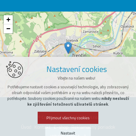
+
−
Nastavení cookies
Vítejte na našem webu!
Potřebujeme nastavit cookies a související technologie, aby zobrazovaný
obsah odpovídal vašim potřebám a vy na webu nalezli přesně to, co
Leaflet
| © OpenStreetMap contributors
potřebujete. Soubory cookies používané na našem webu
nikdy neslouží
ke zjišťování totožnosti uživatelů stránek
.
© Copyright 2026 COMPREX s.r.o.
Přijmout všechny cookies
Úvod
Kontakt
E-shop
Reklamačný poriadok
Nastavit