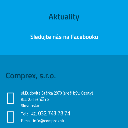
Aktuality
Sledujte nás na Facebooku
Comprex, s.r.o.
ul.Ľudovíta Stárka 2870 (areál býv. Ozety)
911 05 Trenčín 5
Slovensko
032 743 78 74
Tel.:
+421
E-mail:
info@comprex.sk