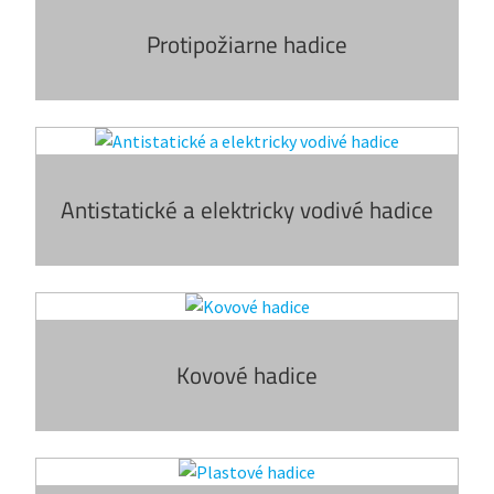
Protipožiarne hadice
Antistatické a elektricky vodivé hadice
Kovové hadice