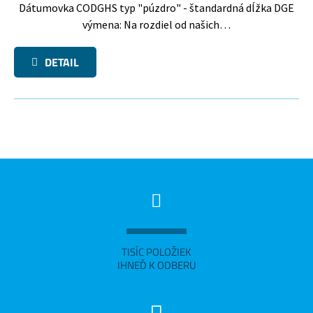
Dátumovka CODGHS typ "púzdro" - štandardná dĺžka DGE
výmena: Na rozdiel od našich…
DETAIL
TISÍC POLOŽIEK
IHNEĎ K ODBERU