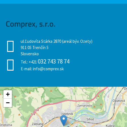
Comprex, s.r.o.
ul.Ľudovíta Stárka 2870 (areál býv. Ozety)
911 05 Trenčín 5
Slovensko
032 743 78 74
Tel.:
+421
E-mail:
info@comprex.sk
+
−