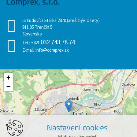
Comprex, s.r.o.
ul.Ľudovíta Stárka 2870 (areál býv. Ozety)
911 05 Trenčín 5
Slovensko
032 743 78 74
Tel.:
+421
E-mail:
info@comprex.sk
+
−
Nastavení cookies
Vítejte na našem webu!